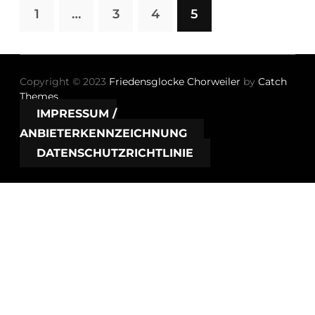
1
…
3
4
5
Copyright © 2023
Friedensglocke Chorweiler
by
Catch
Themes
IMPRESSUM /
ANBIETERKENNZEICHNUNG
DATENSCHUTZRICHTLINIE