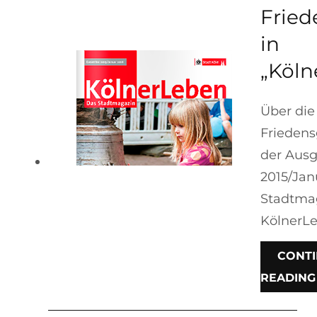
Fried
in
„Köln
Über die
Friedens
der Aus
2015/Jan
Stadtma
KölnerLe
CONT
READING