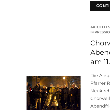
CONTI
AKTUELLE
IMPRESSI
Chorw
Aben
am 11
Die Ansp
Pfarrer R
Neukirc
Chorweil
Abendfr