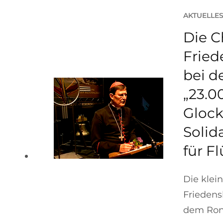
AKTUELLE
Die C
Fried
bei d
„23.0
Glock
Solid
für F
Die klei
Friedens
dem Ronc