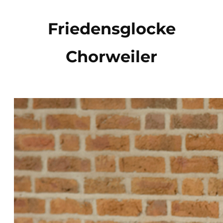
Direkt
zum
Friedensglocke
Inhalt
Chorweiler
wechseln