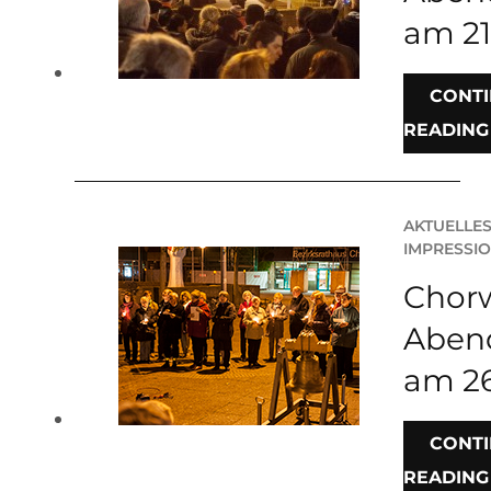
am 21
CONT
READING
AKTUELLE
IMPRESSI
Chorw
Aben
am 26
CONT
READING