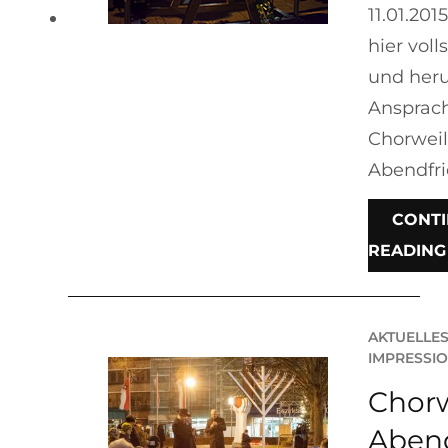
11.01.201
hier voll
und heru
Ansprac
Chorweil
Abendfri
CONT
READING
AKTUELLE
IMPRESSI
Chorw
Aben