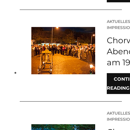
AKTUELLE
IMPRESSI
Chorw
Aben
am 19
CONT
READING
AKTUELLE
IMPRESSI