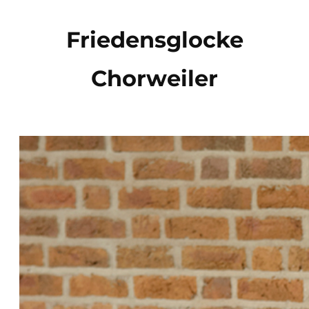
Direkt
zum
Friedensglocke
Inhalt
Chorweiler
wechseln