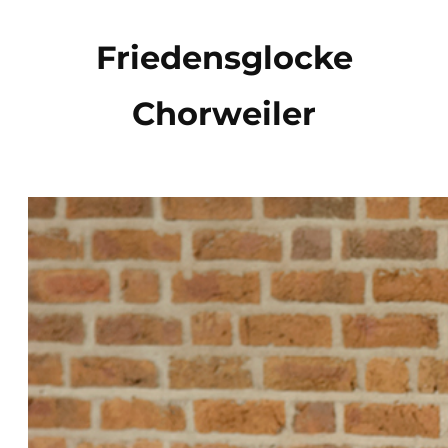
Direkt
zum
Friedensglocke
Inhalt
Chorweiler
wechseln