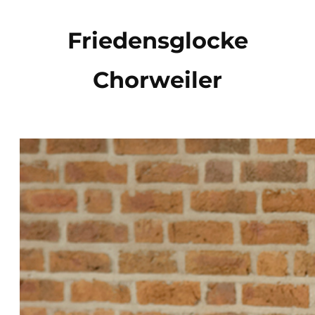
Direkt
zum
Friedensglocke
Inhalt
Chorweiler
wechseln