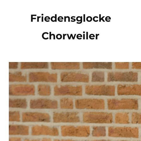
Direkt
zum
Friedensglocke
Inhalt
Chorweiler
wechseln