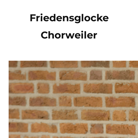
Direkt
zum
Friedensglocke
Inhalt
Chorweiler
wechseln